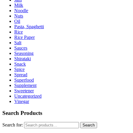
Milk
Noodle
Nuts
Oil
Pasta, Spaghetti
Rice
Rice Paper
Salt
Sauces
Seasoning
Shirataki
Snack
Spice
Spread
Superfood
Supplement
Sweetener
Uncategorized
Vinegar
Search Products
Search for:
Search