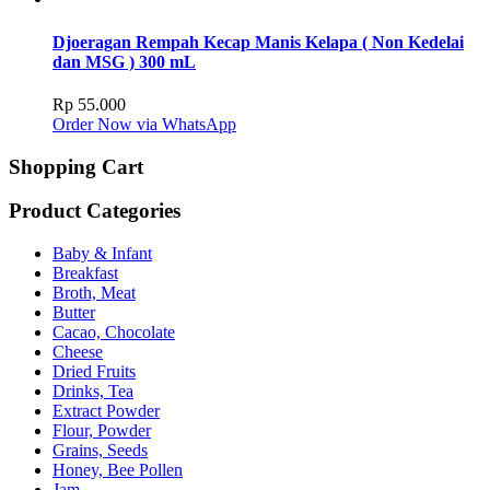
Djoeragan Rempah Kecap Manis Kelapa ( Non Kedelai
dan MSG ) 300 mL
Rp
55.000
Order Now via WhatsApp
Shopping Cart
Product Categories
Baby & Infant
Breakfast
Broth, Meat
Butter
Cacao, Chocolate
Cheese
Dried Fruits
Drinks, Tea
Extract Powder
Flour, Powder
Grains, Seeds
Honey, Bee Pollen
Jam