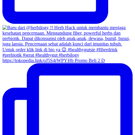
https://tokopedia.link/oJ5S4rWPYHb Promo Beli 2 D