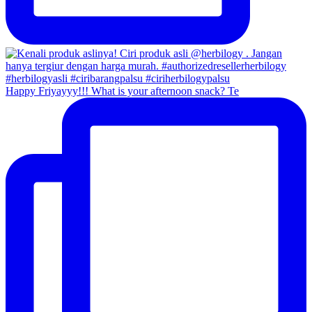
Happy Friyayyy!!! What is your afternoon snack? Te