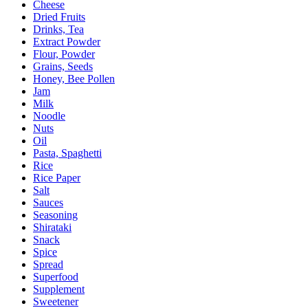
Cheese
Dried Fruits
Drinks, Tea
Extract Powder
Flour, Powder
Grains, Seeds
Honey, Bee Pollen
Jam
Milk
Noodle
Nuts
Oil
Pasta, Spaghetti
Rice
Rice Paper
Salt
Sauces
Seasoning
Shirataki
Snack
Spice
Spread
Superfood
Supplement
Sweetener