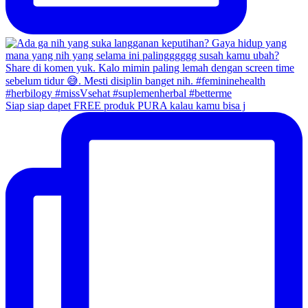
Siap siap dapet FREE produk PURA kalau kamu bisa j