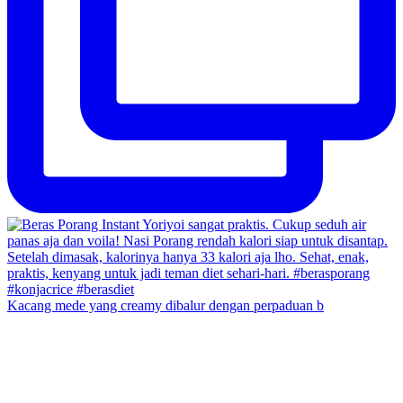
Kacang mede yang creamy dibalur dengan perpaduan b