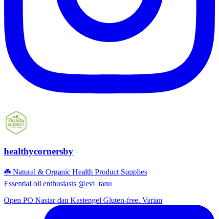
healthycornersby
☘️ Natural & Organic Health Product Supplies
Essential oil enthusiasts @evi_tanu
Open PO Nastar dan Kastengel Gluten-free. Varian