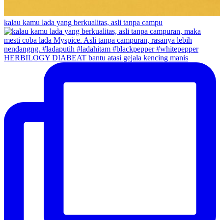
kalau kamu lada yang berkualitas, asli tanpa campu
HERBILOGY DIABEAT bantu atasi gejala kencing manis