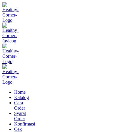
Home
Katalog
Cara
Order
Syarat
Order
Konfirmasi
Cek