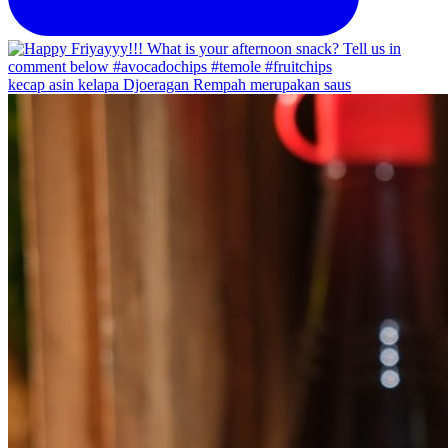
kecap asin kelapa Djoeragan Rempah merupakan saus