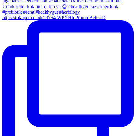
https://tokopedia.link/oJ5S4rWPYHb Promo Beli 2 D