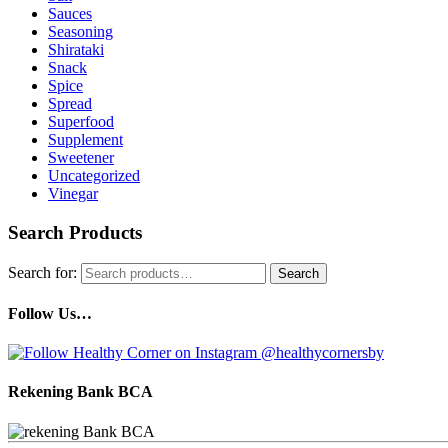
Sauces
Seasoning
Shirataki
Snack
Spice
Spread
Superfood
Supplement
Sweetener
Uncategorized
Vinegar
Search Products
Search for:
Search
Follow Us…
Rekening Bank BCA