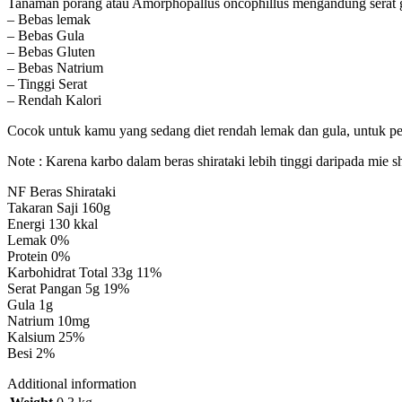
Tanaman porang atau Amorphopallus oncophillus mengandung serat glu
– Bebas lemak
– Bebas Gula
– Bebas Gluten
– Bebas Natrium
– Tinggi Serat
– Rendah Kalori
Cocok untuk kamu yang sedang diet rendah lemak dan gula, untuk pend
Note : Karena karbo dalam beras shirataki lebih tinggi daripada mie 
NF Beras Shirataki
Takaran Saji 160g
Energi 130 kkal
Lemak 0%
Protein 0%
Karbohidrat Total 33g 11%
Serat Pangan 5g 19%
Gula 1g
Natrium 10mg
Kalsium 25%
Besi 2%
Additional information