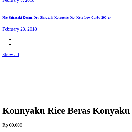
February 8, 2018
Mie Shirataki Kering Dry Shirataki Ketogenic Diet Keto Low Carbo 200 gr
February 23, 2018
Show all
Konnyaku Rice Beras Konyaku S
Rp
60.000