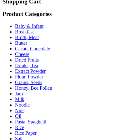
Shopping Cart
Product Categories
Baby & Infant
Breakfast
Broth, Meat
Butter
Cacao, Chocolate
Cheese
Dried Fruits
Drinks, Tea
Extract Powder
Flour, Powder
Grains, Seeds
Honey, Bee Pollen
Jam
Milk
Noodle
Nuts
Oil
Pasta, Spaghetti
Rice
Rice Paper
Salt