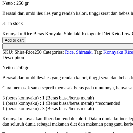
Netto : 250 gr
Berasal dari umbi iles-iles yang rendah kalori, tinggi serat dan beba
31 in stock
Konnyaku Rice Beras Konyaku Shirataki Ketogenic Diet Keto Low C
Add to cart
SKU:
Shira-Rice250
Categories:
Rice
,
Shirataki
Tag:
Konnyaku Rice 
Description
Netto : 250 gr
Berasal dari umbi iles-iles yang rendah kalori, tinggi serat dan beba
Cara memasak sama seperti memasak beras pada umumnya, hanya saja
3 (beras konnyaku) : 1 (Beras biasa/beras merah)
1 (beras konnyaku) : 1 (Beras biasa/beras merah) *recomended
1 (beras konnyaku) : 3 (Beras biasa/beras merah)
Konnyaku kaya akan fiber dan rendah kalori. Dalam dunia kuliner Je
dan seluruh dunia sebagai makanan diet dan makanan pengganti karboh