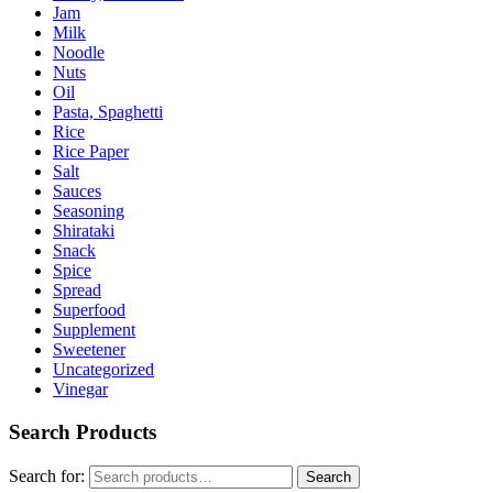
Jam
Milk
Noodle
Nuts
Oil
Pasta, Spaghetti
Rice
Rice Paper
Salt
Sauces
Seasoning
Shirataki
Snack
Spice
Spread
Superfood
Supplement
Sweetener
Uncategorized
Vinegar
Search Products
Search for:
Search