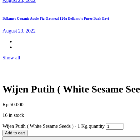
August 23, 2022
Bellamys Organic Apple Fig Oatmeal 120g Bellamy’s Puree Buah Bayi
August 23, 2022
Show all
Wijen Putih ( White Sesame See
Rp
50.000
16 in stock
Wijen Putih ( White Sesame Seeds ) - 1 Kg quantity
Add to cart