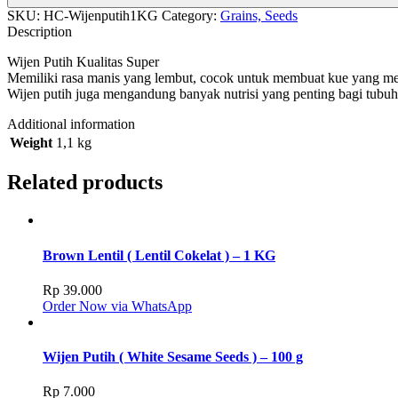
SKU:
HC-Wijenputih1KG
Category:
Grains, Seeds
Description
Wijen Putih Kualitas Super
Memiliki rasa manis yang lembut, cocok untuk membuat kue yang memili
Wijen putih juga mengandung banyak nutrisi yang penting bagi tubuh m
Additional information
Weight
1,1 kg
Related products
Brown Lentil ( Lentil Cokelat ) – 1 KG
Rp
39.000
Order Now via WhatsApp
Wijen Putih ( White Sesame Seeds ) – 100 g
Rp
7.000