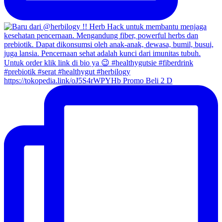
https://tokopedia.link/oJ5S4rWPYHb Promo Beli 2 D