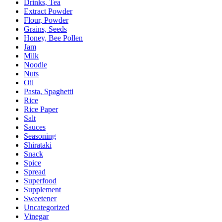
Drinks, Tea
Extract Powder
Flour, Powder
Grains, Seeds
Honey, Bee Pollen
Jam
Milk
Noodle
Nuts
Oil
Pasta, Spaghetti
Rice
Rice Paper
Salt
Sauces
Seasoning
Shirataki
Snack
Spice
Spread
Superfood
Supplement
Sweetener
Uncategorized
Vinegar