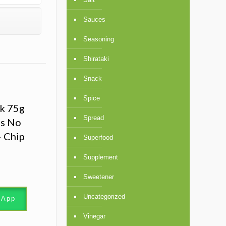
Sauces
Seasoning
Shirataki
Snack
Spice
k 75g
Spread
as No
– Chip
Superfood
Supplement
Sweetener
Uncategorized
sApp
Vinegar