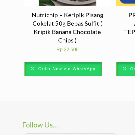
Nutrichip – Keripik Pisang
PR
Cokelat 50g Bebas Sulfit (
Kripik Banana Chocolate
TEP
Chips )
Rp
22.500
Order Now via WhatsApp
Or
Follow Us…