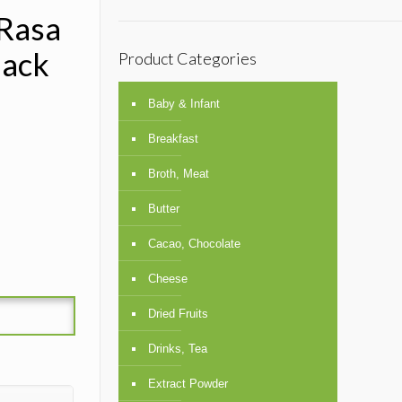
 Rasa
nack
Product Categories
Baby & Infant
Breakfast
Broth, Meat
Butter
Cacao, Chocolate
Cheese
Dried Fruits
Drinks, Tea
Extract Powder