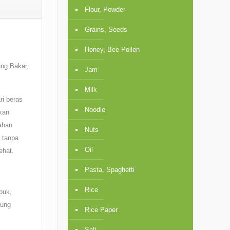
Flour, Powder
Grains, Seeds
Honey, Bee Pollen
ung Bakar,
Jam
Milk
ri beras
Noodle
kan
ahan
Nuts
 tanpa
Oil
ehat.
Pasta, Spaghetti
Rice
buk,
dung
Rice Paper
Salt