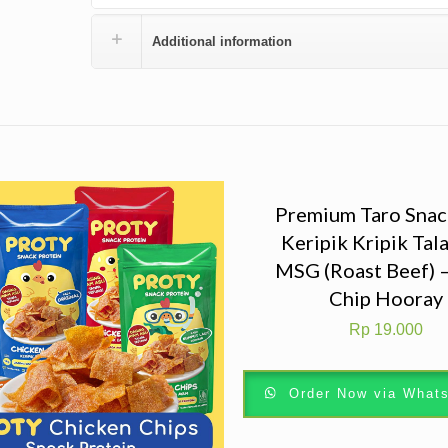
Additional information
Premium Taro Snac
Keripik Kripik Tal
MSG (Roast Beef) 
Chip Hooray
Rp
19.000
Order Now via What