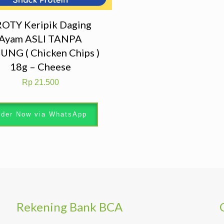
OTY Keripik Daging
Ayam ASLI TANPA
UNG ( Chicken Chips )
18g – Cheese
Rp
21.500
der Now via WhatsApp
Rekening Bank BCA