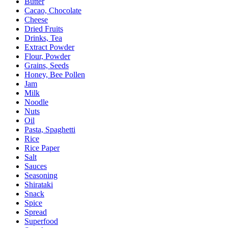
Butter
Cacao, Chocolate
Cheese
Dried Fruits
Drinks, Tea
Extract Powder
Flour, Powder
Grains, Seeds
Honey, Bee Pollen
Jam
Milk
Noodle
Nuts
Oil
Pasta, Spaghetti
Rice
Rice Paper
Salt
Sauces
Seasoning
Shirataki
Snack
Spice
Spread
Superfood