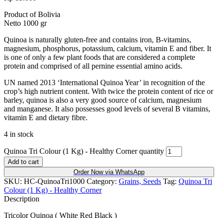
Product of Bolivia
Netto 1000 gr
Quinoa is naturally gluten-free and contains iron, B-vitamins,
magnesium, phosphorus, potassium, calcium, vitamin E and fiber. It
is one of only a few plant foods that are considered a complete
protein and comprised of all pernine essential amino acids.
UN named 2013 ‘International Quinoa Year’ in recognition of the
crop’s high nutrient content. With twice the protein content of rice or
barley, quinoa is also a very good source of calcium, magnesium
and manganese. It also possesses good levels of several B vitamins,
vitamin E and dietary fibre.
4 in stock
Quinoa Tri Colour (1 Kg) - Healthy Corner quantity
Add to cart
Order Now via WhatsApp
SKU:
HC-QuinoaTri1000
Category:
Grains, Seeds
Tag:
Quinoa Tri
Colour (1 Kg) - Healthy Corner
Description
Tricolor Quinoa ( White Red Black )