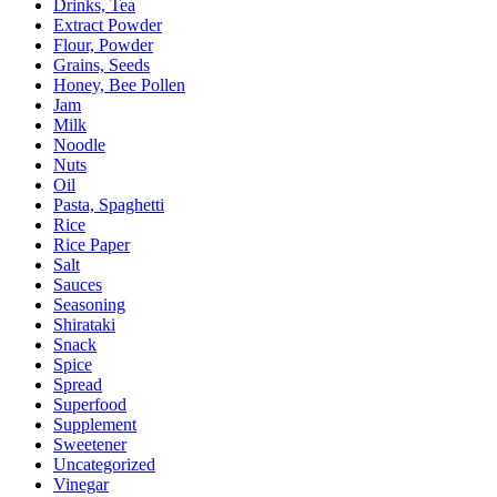
Drinks, Tea
Extract Powder
Flour, Powder
Grains, Seeds
Honey, Bee Pollen
Jam
Milk
Noodle
Nuts
Oil
Pasta, Spaghetti
Rice
Rice Paper
Salt
Sauces
Seasoning
Shirataki
Snack
Spice
Spread
Superfood
Supplement
Sweetener
Uncategorized
Vinegar