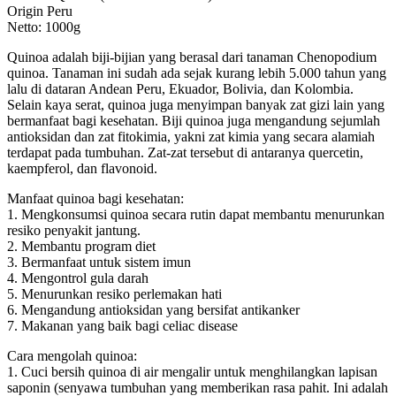
Origin Peru
Netto: 1000g
Quinoa adalah biji-bijian yang berasal dari tanaman Chenopodium
quinoa. Tanaman ini sudah ada sejak kurang lebih 5.000 tahun yang
lalu di dataran Andean Peru, Ekuador, Bolivia, dan Kolombia.
Selain kaya serat, quinoa juga menyimpan banyak zat gizi lain yang
bermanfaat bagi kesehatan. Biji quinoa juga mengandung sejumlah
antioksidan dan zat fitokimia, yakni zat kimia yang secara alamiah
terdapat pada tumbuhan. Zat-zat tersebut di antaranya quercetin,
kaempferol, dan flavonoid.
Manfaat quinoa bagi kesehatan:
1. Mengkonsumsi quinoa secara rutin dapat membantu menurunkan
resiko penyakit jantung.
2. Membantu program diet
3. Bermanfaat untuk sistem imun
4. Mengontrol gula darah
5. Menurunkan resiko perlemakan hati
6. Mengandung antioksidan yang bersifat antikanker
7. Makanan yang baik bagi celiac disease
Cara mengolah quinoa:
1. Cuci bersih quinoa di air mengalir untuk menghilangkan lapisan
saponin (senyawa tumbuhan yang memberikan rasa pahit. Ini adalah