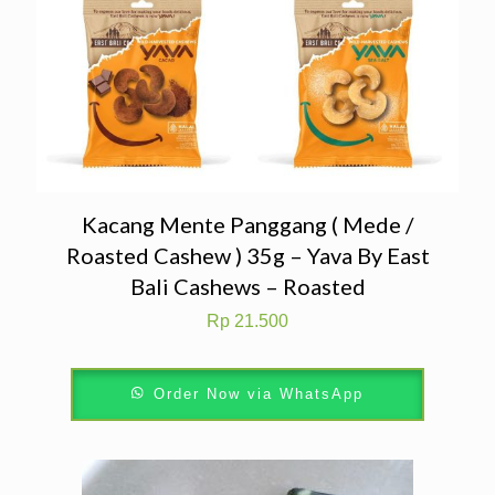
Kacang Mente Panggang ( Mede /
Roasted Cashew ) 35g – Yava By East
Bali Cashews – Roasted
Rp
21.500
Order Now via WhatsApp