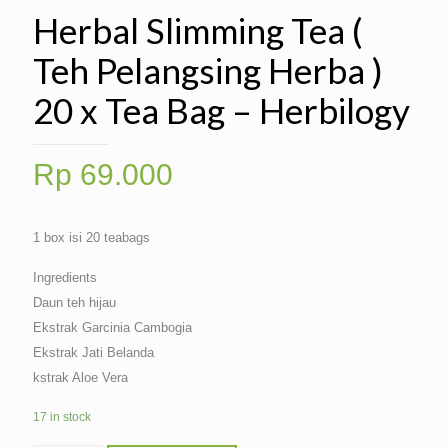
Herbal Slimming Tea (
Teh Pelangsing Herba )
20 x Tea Bag – Herbilogy
Rp
69.000
1 box isi 20 teabags
Ingredients
Daun teh hijau
Ekstrak Garcinia Cambogia
Ekstrak Jati Belanda
kstrak Aloe Vera
17 in stock