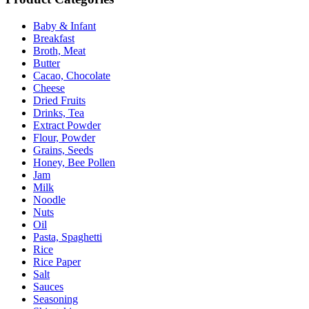
Baby & Infant
Breakfast
Broth, Meat
Butter
Cacao, Chocolate
Cheese
Dried Fruits
Drinks, Tea
Extract Powder
Flour, Powder
Grains, Seeds
Honey, Bee Pollen
Jam
Milk
Noodle
Nuts
Oil
Pasta, Spaghetti
Rice
Rice Paper
Salt
Sauces
Seasoning