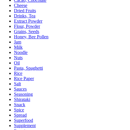
Cacao, Chocolate
Cheese
Dried Fruits
Drinks, Tea
Extract Powder
Flour, Powder
Grains, Seeds
Honey, Bee Pollen
Jam
Milk
Noodle
Nuts
Oil
Pasta, Spaghetti
Rice
Rice Paper
Salt
Sauces
Seasoning
Shirataki
Snack
Spice
Spread
Superfood
Supplement