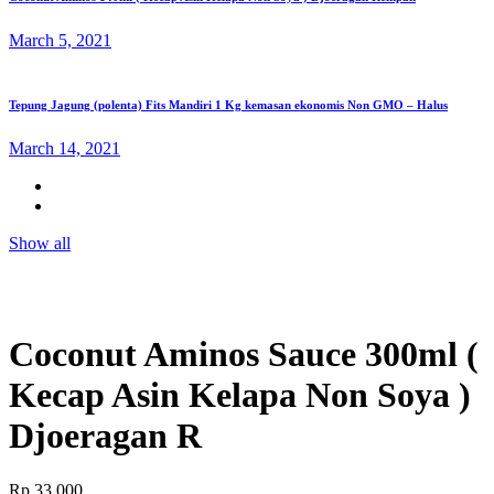
March 5, 2021
Tepung Jagung (polenta) Fits Mandiri 1 Kg kemasan ekonomis Non GMO – Halus
March 14, 2021
Show all
Coconut Aminos Sauce 300ml (
Kecap Asin Kelapa Non Soya )
Djoeragan R
Rp
33.000