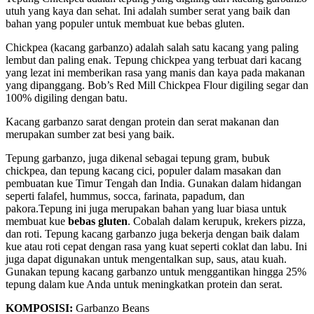
utuh yang kaya dan sehat. Ini adalah sumber serat yang baik dan
bahan yang populer untuk membuat kue bebas gluten.
Chickpea (kacang garbanzo) adalah salah satu kacang yang paling
lembut dan paling enak. Tepung chickpea yang terbuat dari kacang
yang lezat ini memberikan rasa yang manis dan kaya pada makanan
yang dipanggang. Bob’s Red Mill Chickpea Flour digiling segar dan
100% digiling dengan batu.
Kacang garbanzo sarat dengan protein dan serat makanan dan
merupakan sumber zat besi yang baik.
Tepung garbanzo, juga dikenal sebagai tepung gram, bubuk
chickpea, dan tepung kacang cici, populer dalam masakan dan
pembuatan kue Timur Tengah dan India. Gunakan dalam hidangan
seperti falafel, hummus, socca, farinata, papadum, dan
pakora.Tepung ini juga merupakan bahan yang luar biasa untuk
membuat kue
bebas gluten
. Cobalah dalam kerupuk, krekers pizza,
dan roti. Tepung kacang garbanzo juga bekerja dengan baik dalam
kue atau roti cepat dengan rasa yang kuat seperti coklat dan labu. Ini
juga dapat digunakan untuk mengentalkan sup, saus, atau kuah.
Gunakan tepung kacang garbanzo untuk menggantikan hingga 25%
tepung dalam kue Anda untuk meningkatkan protein dan serat.
KOMPOSISI:
Garbanzo Beans