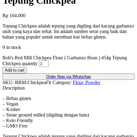
Tepung Chickpea
Rp
104.000
Tepung Chickpea adalah tepung yang digiling dari kacang garbanzo
utuh yang kaya dan sehat. Ini adalah sumber serat yang baik dan
bahan yang populer untuk membuat kue bebas gluten.
9 in stock
Bob's Red Mill Chickpea Flour ( Garbanzo Bean ) 454g Tepung
Chickpea quantity
Add to cart
Order Now via WhatsApp
SKU:
BRM-ChickpeaFlr
Category:
Flour, Powder
Description
– Bebas gluten
– Vegan
– Kosher
– Stone ground milled (digiling dengan batu)
– Keto Friendly
– GMO Free
Tepung Chickpea adalah tepung yang digiling dari kacang garbanzo