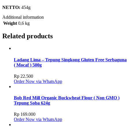
NETTO:
454g
Additional information
Weight
0,6 kg
Related products
Ladang Lima – Tepung Singkong Gluten Free Serbaguna
( Mocaf ) 500g
Rp
22.500
Order Now via WhatsApp
Bob Red Mill Organic Buckwheat Flour ( Non GMO )
Tepung Soba 624g
Rp
169.000
Order Now via WhatsApp