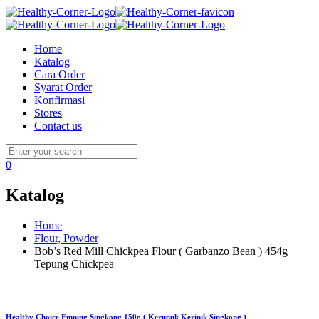
Home
Katalog
Cara Order
Syarat Order
Konfirmasi
Stores
Contact us
0
Katalog
Home
Flour, Powder
Bob’s Red Mill Chickpea Flour ( Garbanzo Bean ) 454g
Tepung Chickpea
Healthy Choice Emping Singkong 150g ( Kerupuk Keripik Singkong )