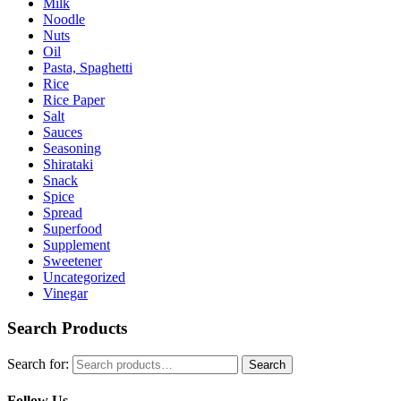
Milk
Noodle
Nuts
Oil
Pasta, Spaghetti
Rice
Rice Paper
Salt
Sauces
Seasoning
Shirataki
Snack
Spice
Spread
Superfood
Supplement
Sweetener
Uncategorized
Vinegar
Search Products
Search for:
Search
Follow Us…